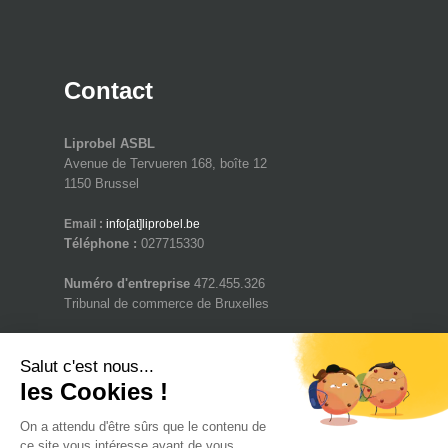
Contact
Liprobel ASBL
Avenue de Tervueren 168, boîte 12
1150 Brussel
Email :
info[at]liprobel.be
Téléphone :
027715330
Numéro d'entreprise
472.455.326
Tribunal de commerce de Bruxelles