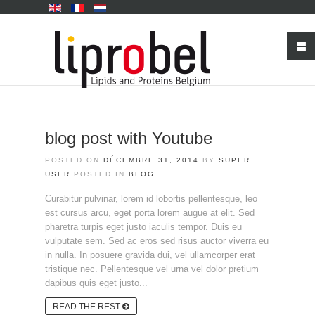
blog post with Youtube
POSTED ON
DÉCEMBRE 31, 2014
BY
SUPER
USER
POSTED IN
BLOG
Curabitur pulvinar, lorem id lobortis pellentesque, leo
est cursus arcu, eget porta lorem augue at elit. Sed
pharetra turpis eget justo iaculis tempor. Duis eu
vulputate sem. Sed ac eros sed risus auctor viverra eu
in nulla. In posuere gravida dui, vel ullamcorper erat
tristique nec. Pellentesque vel urna vel dolor pretium
dapibus quis eget justo...
READ THE REST