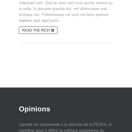
vulputate sem. Sed ac eros sed risus auctor viverra eu
in nulla. In posuere gravida dui, vel ullamcorper erat
tristique nec. Pellentesque vel urna vel dolor pretium
dapibus quis eget justo...
READ THE REST
Opinions
Liprobel est représentée à la direction de la FEDIOL et
contribue ainsi à définir la politique européenne du