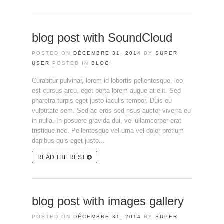
blog post with SoundCloud
POSTED ON
DÉCEMBRE 31, 2014
BY
SUPER
USER
POSTED IN
BLOG
Curabitur pulvinar, lorem id lobortis pellentesque, leo
est cursus arcu, eget porta lorem augue at elit. Sed
pharetra turpis eget justo iaculis tempor. Duis eu
vulputate sem. Sed ac eros sed risus auctor viverra eu
in nulla. In posuere gravida dui, vel ullamcorper erat
tristique nec. Pellentesque vel urna vel dolor pretium
dapibus quis eget justo...
READ THE REST
blog post with images gallery
POSTED ON
DÉCEMBRE 31, 2014
BY
SUPER