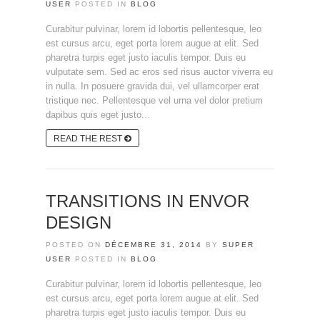
USER
POSTED IN
BLOG
Curabitur pulvinar, lorem id lobortis pellentesque, leo
est cursus arcu, eget porta lorem augue at elit. Sed
pharetra turpis eget justo iaculis tempor. Duis eu
vulputate sem. Sed ac eros sed risus auctor viverra eu
in nulla. In posuere gravida dui, vel ullamcorper erat
tristique nec. Pellentesque vel urna vel dolor pretium
dapibus quis eget justo...
READ THE REST
TRANSITIONS IN ENVOR
DESIGN
POSTED ON
DÉCEMBRE 31, 2014
BY
SUPER
USER
POSTED IN
BLOG
Curabitur pulvinar, lorem id lobortis pellentesque, leo
est cursus arcu, eget porta lorem augue at elit. Sed
pharetra turpis eget justo iaculis tempor. Duis eu