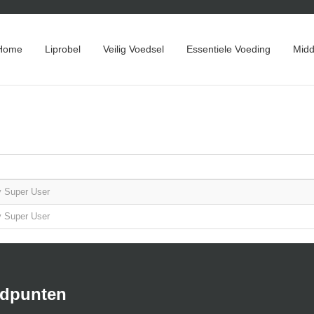
Home
Liprobel
Veilig Voedsel
Essentiele Voeding
Midd
y Super User
y Super User
ndpunten