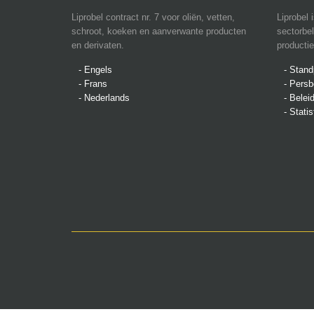
Liprobel contract nr. 7 voor oliën, vetten,
Liprobel
schroot, koeken en aanverwante producten
sectorbe
en derivaten.
productie
- Engels
- Stan
- Frans
- Persb
- Nederlands
- Beleid
- Stati