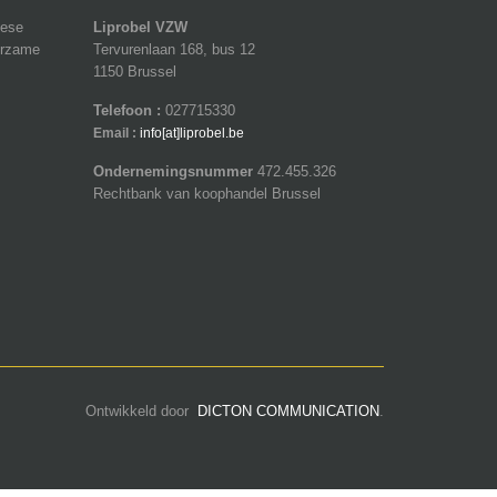
pese
Liprobel VZW
urzame
Tervurenlaan 168, bus 12
1150 Brussel
Telefoon :
027715330
Email :
info[at]liprobel.be
Ondernemingsnummer
472.455.326
Rechtbank van koophandel Brussel
Ontwikkeld door
DICTON COMMUNICATION
.