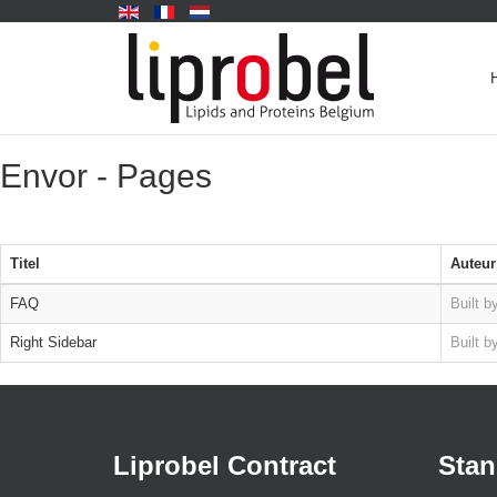
Envor - Pages
Titel
Auteur
FAQ
Built b
Right Sidebar
Built b
Liprobel Contract
Sta