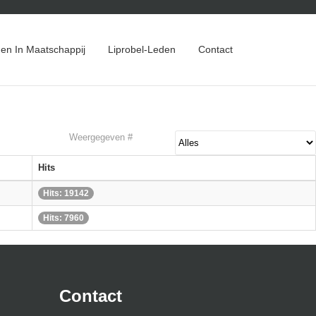
en In Maatschappij
Liprobel-Leden
Contact
Weergegeven #
Hits
Hits: 19142
Hits: 7960
Contact