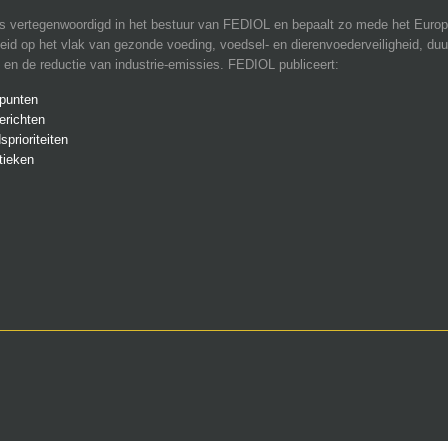
 is vertegenwoordigd in het bestuur van FEDIOL en bepaalt zo mede het Euro
leid op het vlak van gezonde voeding, voedsel- en dierenvoederveiligheid, du
 en de reductie van industrie-emissies. FEDIOL publiceert:
dpunten
erichten
sprioriteiten
stieken