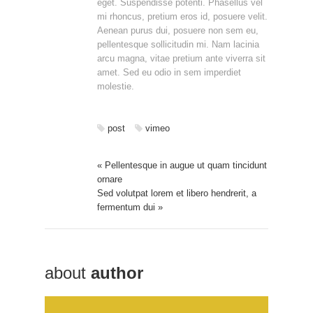
eget. Suspendisse potenti. Phasellus vel
mi rhoncus, pretium eros id, posuere velit.
Aenean purus dui, posuere non sem eu,
pellentesque sollicitudin mi. Nam lacinia
arcu magna, vitae pretium ante viverra sit
amet. Sed eu odio in sem imperdiet
molestie.
post
vimeo
« Pellentesque in augue ut quam tincidunt
ornare
Sed volutpat lorem et libero hendrerit, a
fermentum dui »
about
author