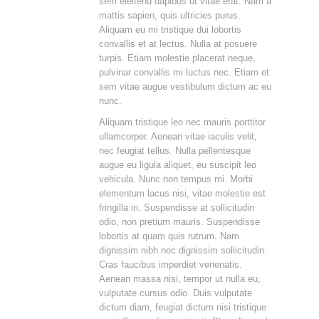
sem eleifend dapibus ut vitae erat. Nam a
mattis sapien, quis ultricies purus.
Aliquam eu mi tristique dui lobortis
convallis et at lectus. Nulla at posuere
turpis. Etiam molestie placerat neque,
pulvinar convallis mi luctus nec. Etiam et
sem vitae augue vestibulum dictum ac eu
nunc.
Aliquam tristique leo nec mauris porttitor
ullamcorper. Aenean vitae iaculis velit,
nec feugiat tellus. Nulla pellentesque
augue eu ligula aliquet, eu suscipit leo
vehicula. Nunc non tempus mi. Morbi
elementum lacus nisi, vitae molestie est
fringilla in. Suspendisse at sollicitudin
odio, non pretium mauris. Suspendisse
lobortis at quam quis rutrum. Nam
dignissim nibh nec dignissim sollicitudin.
Cras faucibus imperdiet venenatis.
Aenean massa nisi, tempor ut nulla eu,
vulputate cursus odio. Duis vulputate
dictum diam, feugiat dictum nisi tristique