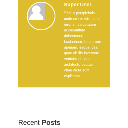
Super User
Sed ut perspiciatis
unde omnis iste natus
error sit voluptatem
accusantium
doloremque
laudantium, totam rem
aperiam, eaque ipsa
quae ab illo inventore
veritatis et quasi
architecto beatae
vitae dicta sunt
explicabo.
Recent
Posts