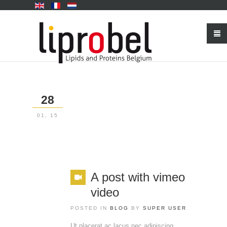
28
01, 15
A post with vimeo
video
POSTED IN
BLOG
BY
SUPER USER
Ut placerat ac lacus nec adipiscing.