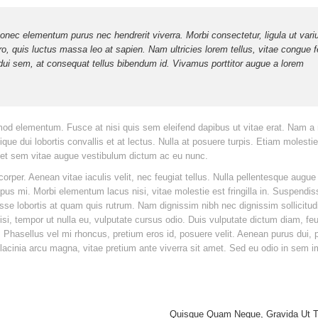
onec elementum purus nec hendrerit viverra. Morbi consectetur, ligula ut vari
libero, quis luctus massa leo at sapien. Nam ultricies lorem tellus, vitae congue f
ui sem, at consequat tellus bibendum id. Vivamus porttitor augue a lorem
od elementum. Fusce at nisi quis sem eleifend dapibus ut vitae erat. Nam a 
tique dui lobortis convallis et at lectus. Nulla at posuere turpis. Etiam molesti
m et sem vitae augue vestibulum dictum ac eu nunc.
corper. Aenean vitae iaculis velit, nec feugiat tellus. Nulla pellentesque augue 
pus mi. Morbi elementum lacus nisi, vitae molestie est fringilla in. Suspendis
isse lobortis at quam quis rutrum. Nam dignissim nibh nec dignissim sollicitud
i, tempor ut nulla eu, vulputate cursus odio. Duis vulputate dictum diam, feu
. Phasellus vel mi rhoncus, pretium eros id, posuere velit. Aenean purus dui,
lacinia arcu magna, vitae pretium ante viverra sit amet. Sed eu odio in sem i
Quisque Quam Neque, Gravida Ut Te