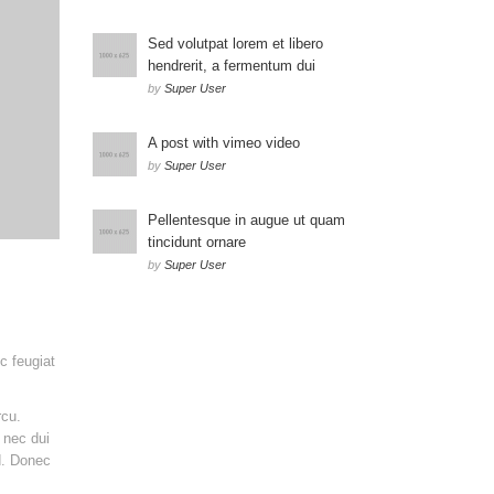
Sed volutpat lorem et libero
hendrerit, a fermentum dui
by
Super User
A post with vimeo video
by
Super User
Pellentesque in augue ut quam
tincidunt ornare
by
Super User
c feugiat
rcu.
 nec dui
d. Donec