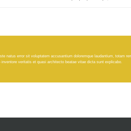
iste natus error sit voluptatem accusantium doloremque laudantium, totam re
 inventore veritatis et quasi architecto beatae vitae dicta sunt explicabo.