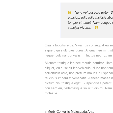
Nunc vel posuere tortor. D
ultricies, felis felis facilisis 
tempor sit amet. Nam congue d
suscipit viverra.
Cras a lobortis eros. Vivamus consequat euism
sapien, quis ultricies purus. Aliquam eu mi tris
neque, pulvinar convallis mi luctus nec. Etia
Aliquam tristique leo nec mauris porttitor ullam
aliquet, eu suscipit leo vehicula. Nunc non tem
sollicitudin odio, non pretium mauris. Suspend
faucibus imperdiet venenatis. Aenean massa nis
dictum nisi tristique eget. Suspendisse potenti
non sem eu, pellentesque sollicitudin mi. Nam 
molestie.
« Morbi Convallis Malesuada Ante