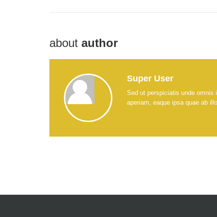
about
author
Super User
Sed ut perspiciatis unde omnis 
aperiam, eaque ipsa quae ab illo