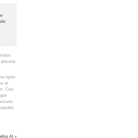
us
elis
mattis
e placerat
eu ligula
se at
in. Cras
giat
 posuere
mperdiet
llus At »