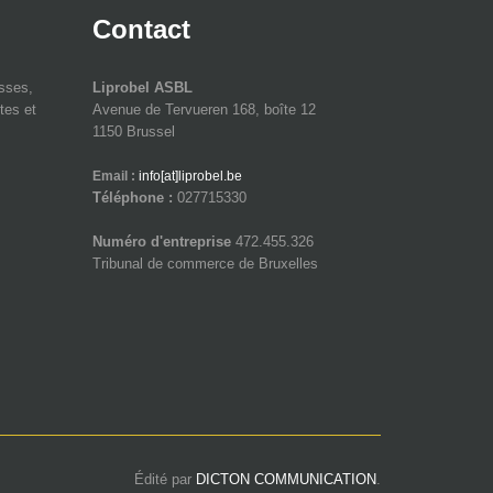
Contact
isses,
Liprobel ASBL
tes et
Avenue de Tervueren 168, boîte 12
1150 Brussel
Email :
info[at]liprobel.be
Téléphone :
027715330
Numéro d'entreprise
472.455.326
Tribunal de commerce de Bruxelles
Édité par
DICTON COMMUNICATION
.