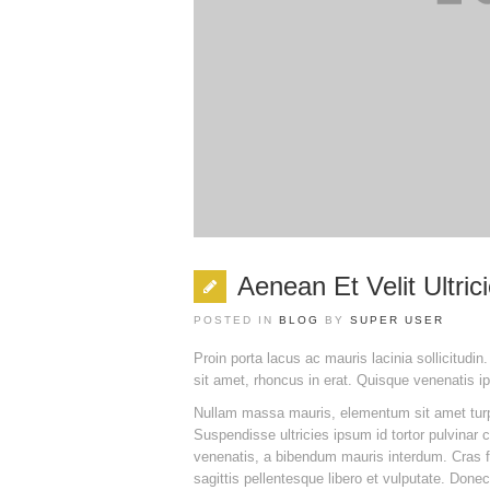
Aenean Et Velit Ultric
POSTED IN
BLOG
BY
SUPER USER
Proin porta lacus ac mauris lacinia sollicitudi
sit amet, rhoncus in erat. Quisque venenatis i
Nullam massa mauris, elementum sit amet turpis 
Suspendisse ultricies ipsum id tortor pulvina
venenatis, a bibendum mauris interdum. Cras fr
sagittis pellentesque libero et vulputate. Done