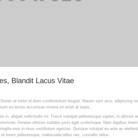
ies, Blandit Lacus Vitae
n. Donec at tortor id diam condimentum feugiat. Mauris sem arcu, adipiscing ne
psum eu lectus accumsan viverra sit amet at turpis...
in, aliquet sollicitudin mi. Fusce volutpat pellentesque sapien, in ultrices a
r commodo. Aenean ultrices sodales justo eget scelerisque. Nam dapibus lorem
ingilla eros in risus vestibulum egestas. Quisque volutpat eu ante ac eleifen
c et lorem pellentesque, malesuada tellus nec, convallis tellus.