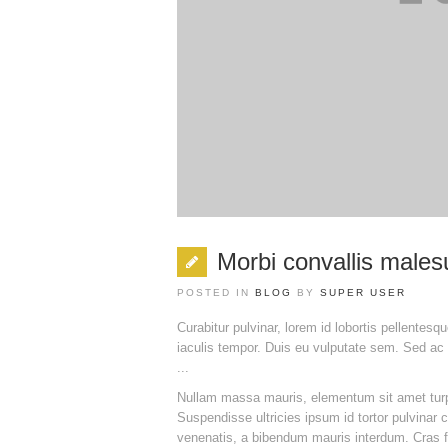
Morbi convallis male
POSTED IN
BLOG
BY
SUPER USER
Curabitur pulvinar, lorem id lobortis pellentesq
iaculis tempor. Duis eu vulputate sem. Sed ac e
...
Nullam massa mauris, elementum sit amet turpis 
Suspendisse ultricies ipsum id tortor pulvina
venenatis, a bibendum mauris interdum. Cras fr