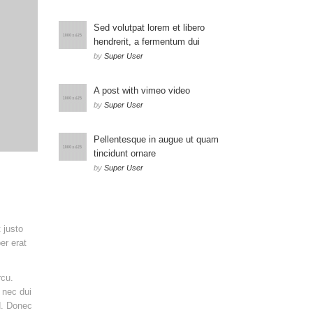
Sed volutpat lorem et libero
hendrerit, a fermentum dui
by
Super User
A post with vimeo video
by
Super User
Pellentesque in augue ut quam
tincidunt ornare
by
Super User
 justo
er erat
rcu.
 nec dui
d. Donec