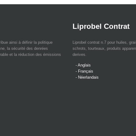
Liprobel Contrat
bue ainsi à définir la politique
Liprobel contrat n.7 pour huiles, gra
ne, la sécurité des denrées
schrots, tourteaux, produits apparen
rable et la réduction des émissions
derives.
- Anglais
- Français
- Néerlandais