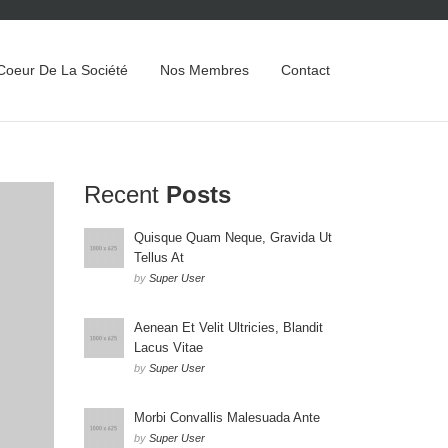
Coeur De La Société
Nos Membres
Contact
Recent
Posts
Quisque Quam Neque, Gravida Ut
Tellus At
by
Super User
Aenean Et Velit Ultricies, Blandit
Lacus Vitae
by
Super User
Morbi Convallis Malesuada Ante
by
Super User