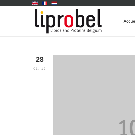
Accue
28
01, 15