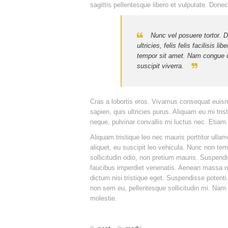
sagittis pellentesque libero et vulputate. Done
Nunc vel posuere tortor. D
ultricies, felis felis facilisis 
tempor sit amet. Nam congue d
suscipit viverra.
Cras a lobortis eros. Vivamus consequat euism
sapien, quis ultricies purus. Aliquam eu mi tris
neque, pulvinar convallis mi luctus nec. Etia
Aliquam tristique leo nec mauris porttitor ullam
aliquet, eu suscipit leo vehicula. Nunc non tem
sollicitudin odio, non pretium mauris. Suspend
faucibus imperdiet venenatis. Aenean massa nis
dictum nisi tristique eget. Suspendisse potenti
non sem eu, pellentesque sollicitudin mi. Nam 
molestie.