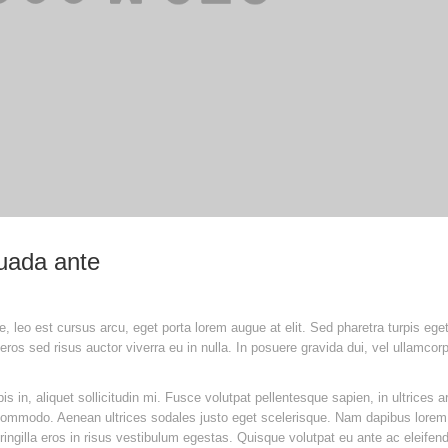
suada ante
ue, leo est cursus arcu, eget porta lorem augue at elit. Sed pharetra turpis eget
ros sed risus auctor viverra eu in nulla. In posuere gravida dui, vel ullamcorp
in, aliquet sollicitudin mi. Fusce volutpat pellentesque sapien, in ultrices a
r commodo. Aenean ultrices sodales justo eget scelerisque. Nam dapibus lorem
ingilla eros in risus vestibulum egestas. Quisque volutpat eu ante ac eleifen