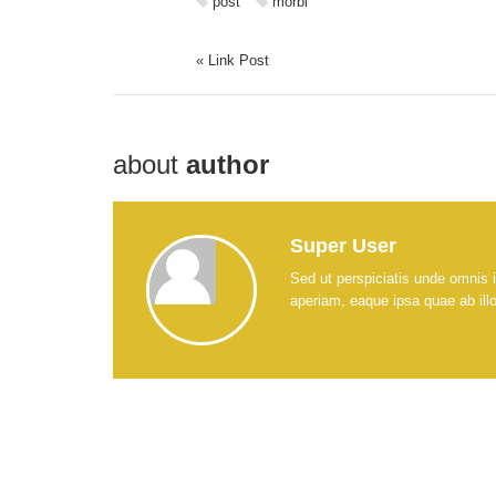
post
morbi
« Link Post
about
author
Super User
Sed ut perspiciatis unde omnis 
aperiam, eaque ipsa quae ab illo