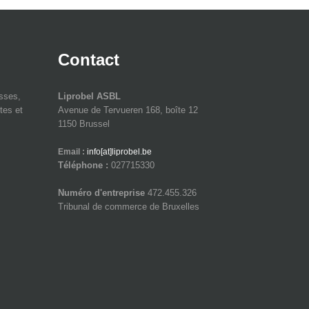
Contact
isses,
Liprobel ASBL
tes et
Avenue de Tervueren 168, boîte 12
1150 Brussel
Email :
info[at]liprobel.be
Téléphone :
027715330
Numéro d'entreprise
472.455.326
Tribunal de commerce de Bruxelles