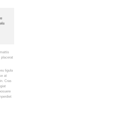
us
elis
mattis
e placerat
eu ligula
se at
in. Cras
giat
 posuere
mperdiet