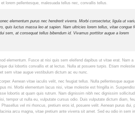
c et lorem pellentesque, malesuada tellus nec, convallis tellus.
onec elementum purus nec hendrerit viverra. Morbi consectetur, ligula ut vari
libero, quis luctus massa leo at sapien. Nam ultricies lorem tellus, vitae congue f
ui sem, at consequat tellus bibendum id. Vivamus porttitor augue a lorem
od elementum. Fusce at nisi quis sem eleifend dapibus ut vitae erat. Nam a 
tique dui lobortis convallis et at lectus. Nulla at posuere turpis. Etiam molesti
m et sem vitae augue vestibulum dictum ac eu nunc.
corper. Aenean vitae iaculis velit, nec feugiat tellus. Nulla pellentesque augue 
pus mi. Morbi elementum lacus nisi, vitae molestie est fringilla in. Suspendis
isse lobortis at quam quis rutrum. Nam dignissim nibh nec dignissim sollicitud
i, tempor ut nulla eu, vulputate cursus odio. Duis vulputate dictum diam, feu
. Phasellus vel mi rhoncus, pretium eros id, posuere velit. Aenean purus dui,
lacinia arcu magna, vitae pretium ante viverra sit amet. Sed eu odio in sem i