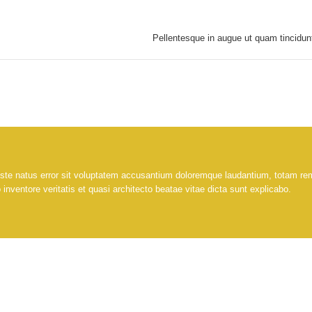
Pellentesque in augue ut quam tincidun
iste natus error sit voluptatem accusantium doloremque laudantium, totam re
 inventore veritatis et quasi architecto beatae vitae dicta sunt explicabo.